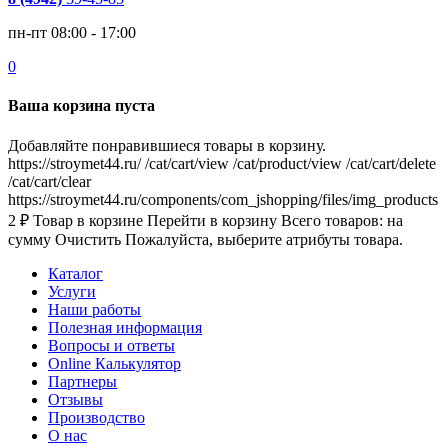
пн-пт 08:00 - 17:00
0
Ваша корзина пуста
Добавляйте понравившиеся товары в корзину.
https://stroymet44.ru/
/cat/cart/view
/cat/product/view
/cat/cart/delete
/cat/cart/clear
https://stroymet44.ru/components/com_jshopping/files/img_products
2
₽
Товар в корзине
Перейти в корзину
Всего товаров:
на
сумму
Очистить
Пожалуйста, выберите атрибуты товара.
Каталог
Услуги
Наши работы
Полезная информация
Вопросы и ответы
Online Калькулятор
Партнеры
Отзывы
Производство
О нас