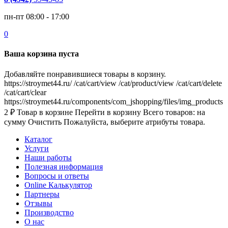
пн-пт 08:00 - 17:00
0
Ваша корзина пуста
Добавляйте понравившиеся товары в корзину.
https://stroymet44.ru/
/cat/cart/view
/cat/product/view
/cat/cart/delete
/cat/cart/clear
https://stroymet44.ru/components/com_jshopping/files/img_products
2
₽
Товар в корзине
Перейти в корзину
Всего товаров:
на
сумму
Очистить
Пожалуйста, выберите атрибуты товара.
Каталог
Услуги
Наши работы
Полезная информация
Вопросы и ответы
Online Калькулятор
Партнеры
Отзывы
Производство
О нас