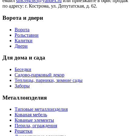
емайл
sms394585@yandex.ru
или приезжайте в офис продаж
по адресу: г. Кострома, ул. Депутатская, д. 62.
Ворота и двери
Ворота
Рольставни
Калитки
Двери
Для дома и сада
Беседки
Садово-парковый декор
Теплицы, парники, зимние сады
Заборы
Металлоизделия
Типовые металлоизделия
Кованая мебель
Кованые элементы
Перила, ограждения
Решетки