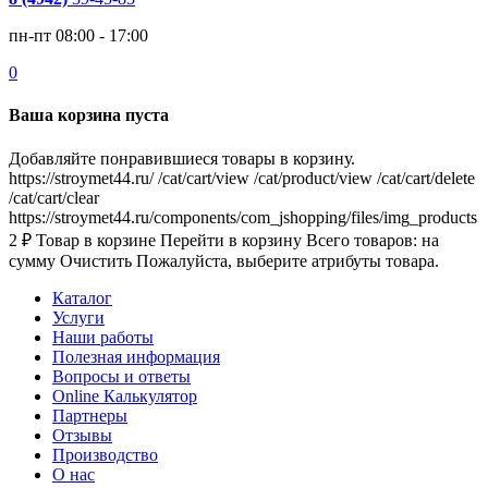
пн-пт 08:00 - 17:00
0
Ваша корзина пуста
Добавляйте понравившиеся товары в корзину.
https://stroymet44.ru/
/cat/cart/view
/cat/product/view
/cat/cart/delete
/cat/cart/clear
https://stroymet44.ru/components/com_jshopping/files/img_products
2
₽
Товар в корзине
Перейти в корзину
Всего товаров:
на
сумму
Очистить
Пожалуйста, выберите атрибуты товара.
Каталог
Услуги
Наши работы
Полезная информация
Вопросы и ответы
Online Калькулятор
Партнеры
Отзывы
Производство
О нас