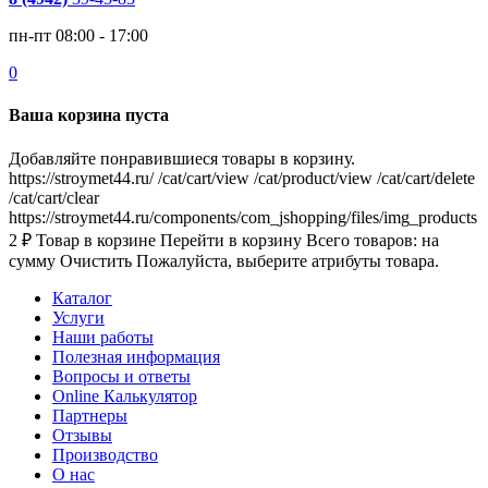
пн-пт 08:00 - 17:00
0
Ваша корзина пуста
Добавляйте понравившиеся товары в корзину.
https://stroymet44.ru/
/cat/cart/view
/cat/product/view
/cat/cart/delete
/cat/cart/clear
https://stroymet44.ru/components/com_jshopping/files/img_products
2
₽
Товар в корзине
Перейти в корзину
Всего товаров:
на
сумму
Очистить
Пожалуйста, выберите атрибуты товара.
Каталог
Услуги
Наши работы
Полезная информация
Вопросы и ответы
Online Калькулятор
Партнеры
Отзывы
Производство
О нас