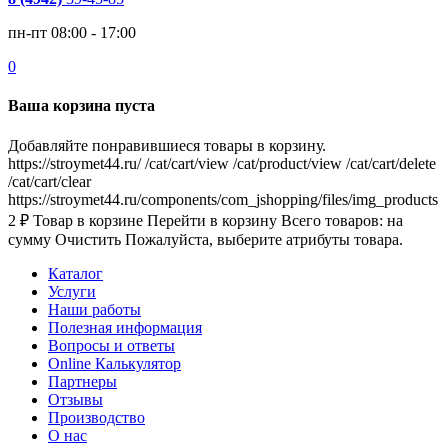
пн-пт 08:00 - 17:00
0
Ваша корзина пуста
Добавляйте понравившиеся товары в корзину.
https://stroymet44.ru/
/cat/cart/view
/cat/product/view
/cat/cart/delete
/cat/cart/clear
https://stroymet44.ru/components/com_jshopping/files/img_products
2
₽
Товар в корзине
Перейти в корзину
Всего товаров:
на
сумму
Очистить
Пожалуйста, выберите атрибуты товара.
Каталог
Услуги
Наши работы
Полезная информация
Вопросы и ответы
Online Калькулятор
Партнеры
Отзывы
Производство
О нас